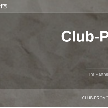
Zum
Inhalt
Facebook
Instagram
springen
Club-P
Ihr Partn
CLUB-PROMO