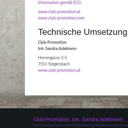
Information gemäß ECG
www.club-promotion.at
www.club-promotion.com
Technische Umsetzung 
Club-Promotion
Inh. Sandra Adelmann
Herrengasse 3-5
7551 Stegersbach
www.club-promotion.at
Club-Promotion, Inh. Sandra Adelmann